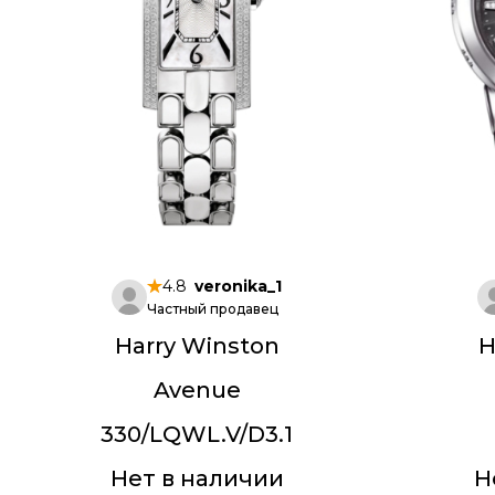
4.8
veronika_1
Частный продавец
Harry Winston
H
Avenue
330/LQWL.V/D3.1
Нет в наличии
Н