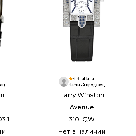
4.9
alla_a
вец
Частный продавец
on
Harry Winston
Avenue
3.1
310LQW
ии
Нет в наличии