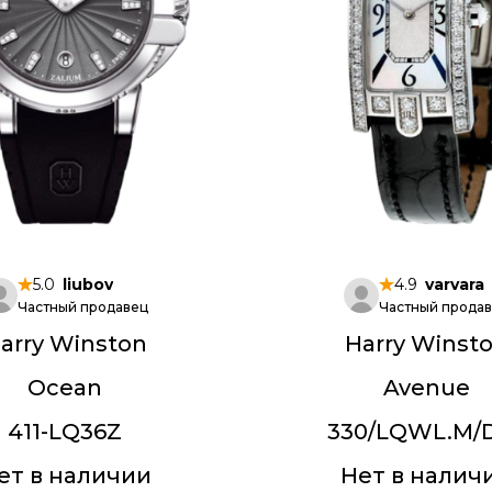
5.0
liubov
4.9
varvara
Частный продавец
Частный прода
arry Winston
Harry Winst
Ocean
Avenue
411-LQ36Z
330/LQWL.M/D
ет в наличии
Нет в налич