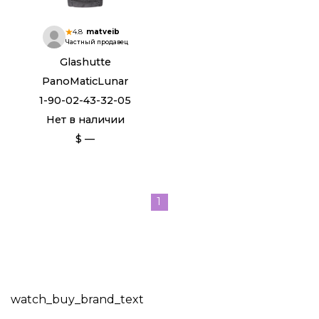
4.8
matveib
Частный продавец
Glashutte
PanoMaticLunar
1-90-02-43-32-05
Нет в наличии
$ —
1
watch_buy_brand_text