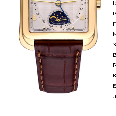
К
П
З
Р
К
Б
З