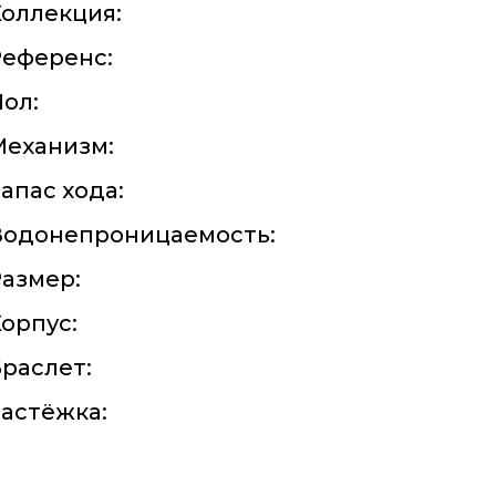
оллекция:
Референс:
ол:
Механизм:
апас хода:
Водонепроницаемость:
азмер:
орпус:
раслет:
астёжка: