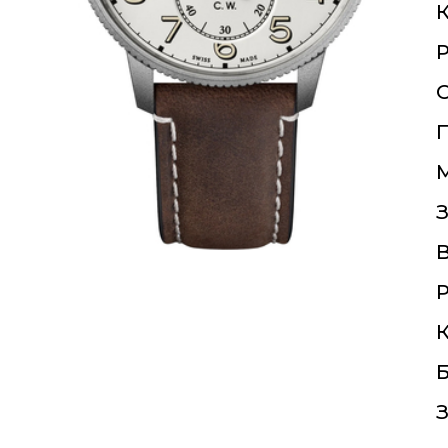
К
О
П
З
Р
К
Б
З