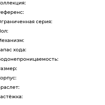
оллекция:
Референс:
граниченная серия:
ол:
Механизм:
апас хода:
Водонепроницаемость:
азмер:
орпус:
раслет:
астёжка: