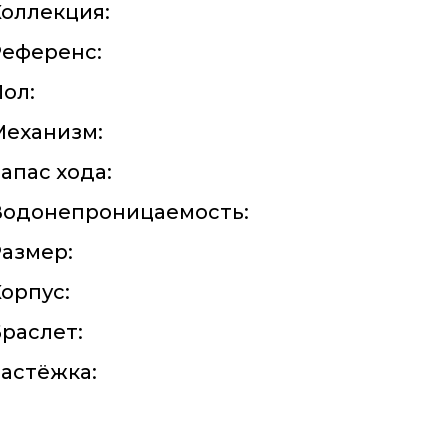
оллекция:
Референс:
ол:
Механизм:
апас хода:
Водонепроницаемость:
азмер:
орпус:
раслет:
астёжка: