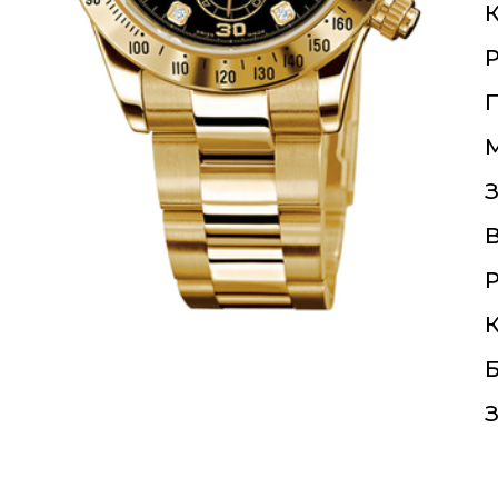
К
П
З
Р
К
Б
З