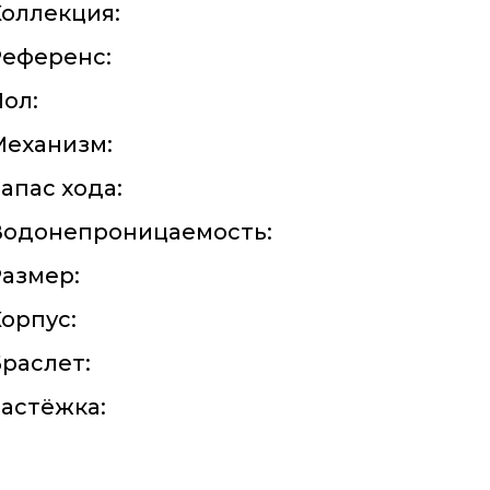
оллекция:
Референс:
ол:
Механизм:
апас хода:
Водонепроницаемость:
азмер:
орпус:
раслет:
астёжка: