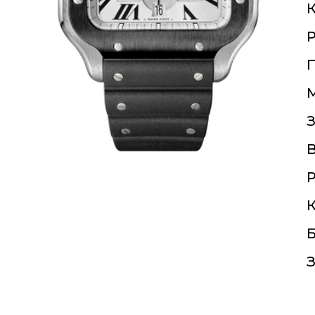
К
П
З
Р
К
Б
З